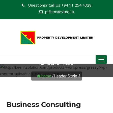
Questions? Call Us
+94 11 254 4328
pdlhrm@sltnet.lk
Toggl
HEADER STYLE 3
naviga
Home
/
Header Style 3
Business Consulting